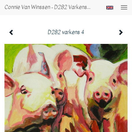
Connie Van Winssen - D282 Varkens 4
Togg
navi
D282 varkens 4