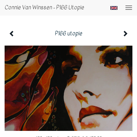
Connie Van Winssen - P166 Utopie
Togg
navi
P166 utopie