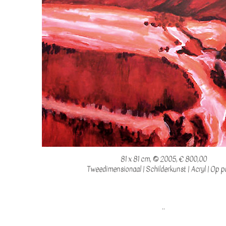
81 x 81 cm, © 2005, € 800,00
Tweedimensionaal | Schilderkunst | Acryl | Op p
..