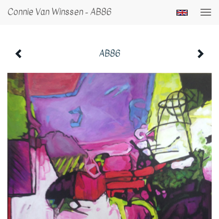
Connie Van Winssen - AB86
Togg
navi
AB86