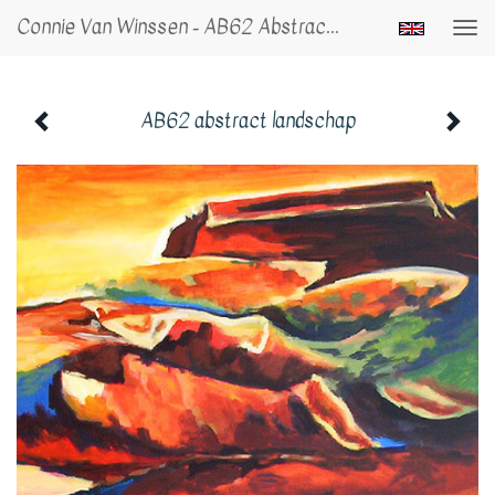
Connie Van Winssen - AB62 Abstract Landschap
Togg
navi
AB62 abstract landschap