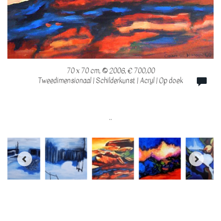
70 x 70 cm, © 2006, € 700,00
Tweedimensionaal | Schilderkunst | Acryl | Op doek
..