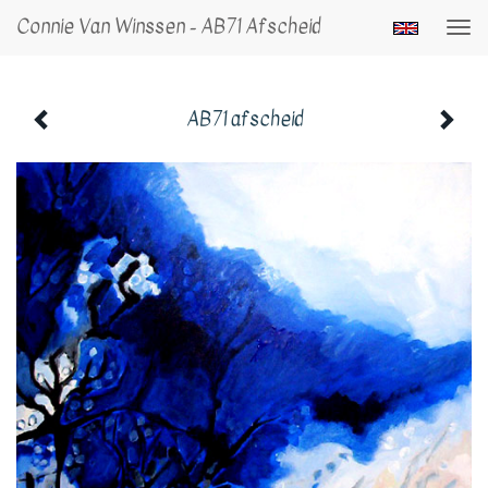
Connie Van Winssen - AB71 Afscheid
Togg
navi
AB71 afscheid