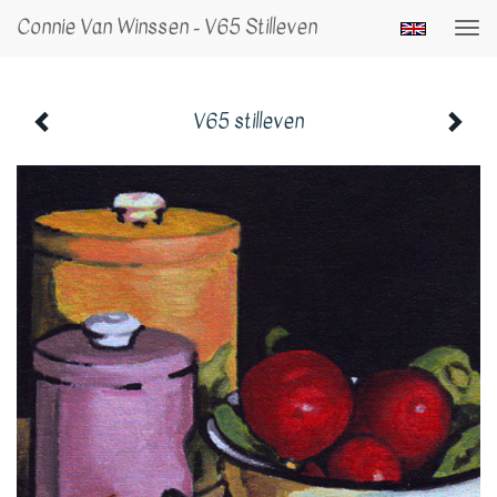
Connie Van Winssen - V65 Stilleven
Togg
navi
V65 stilleven