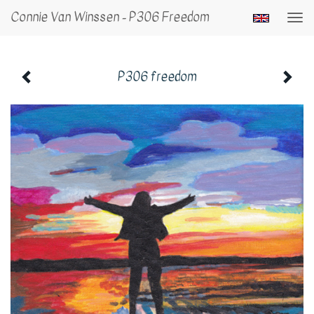
Connie Van Winssen - P306 Freedom
Togg
navi
P306 freedom