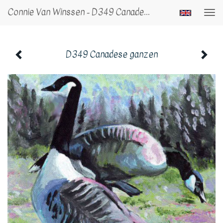
Connie Van Winssen - D349 Canadese Ganzen
Togg
navi
D349 Canadese ganzen