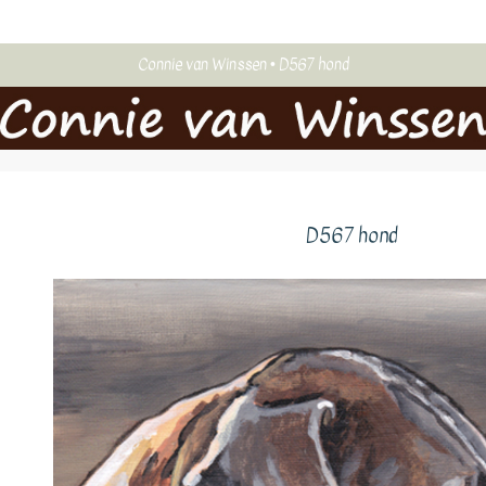
Connie van Winssen
D567 hond
D567 hond