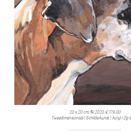
20 x 20 cm, © 2020, € 179,00
Tweedimensionaal | Schilderkunst | Acryl | Op 