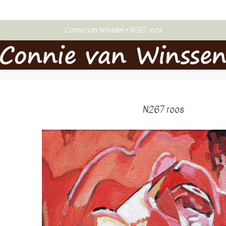
Connie van Winssen
N267 roos
N267 roos