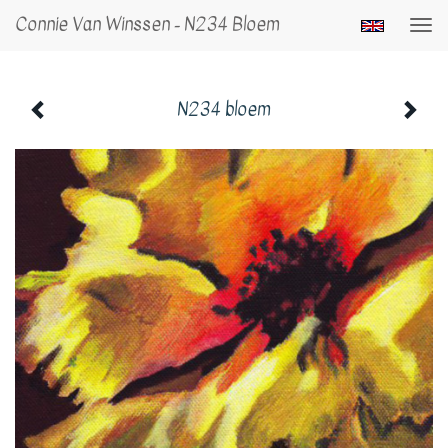
Connie Van Winssen - N234 Bloem
Togg
navi
N234 bloem