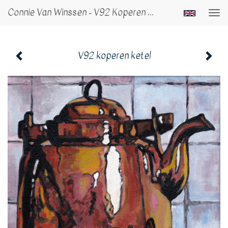
Connie Van Winssen - V92 Koperen Ketel
Togg
navi
V92 koperen ketel