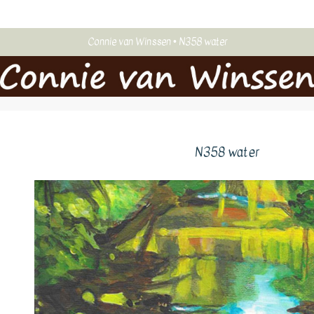
Connie van Winssen
N358 water
N358 water